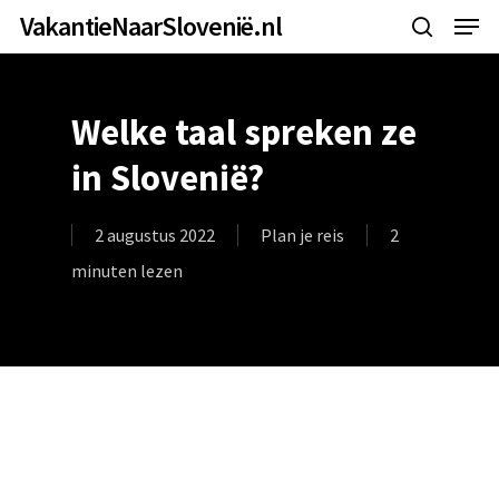
Menu
Overslaan
VakantieNaarSlovenië.nl
zoeken
en
naar
Welke taal spreken ze
de
algemene
in Slovenië?
inhoud
2 augustus 2022
Plan je reis
2
minuten lezen