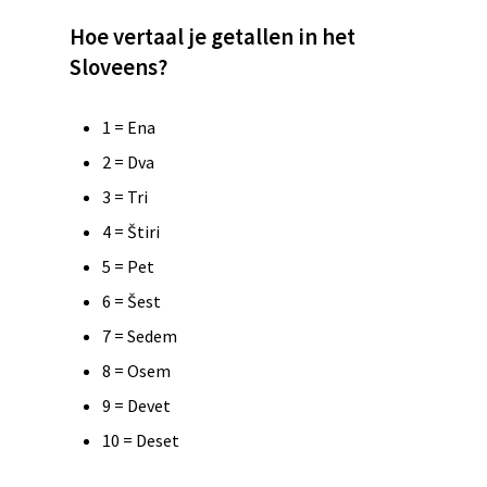
Hoe vertaal je getallen in het
Slo
veens
?
1 = Ena
2 = Dva
3 = Tri
4 = Štiri
5 = Pet
6 = Šest
7 = Sedem
8 = Osem
9 = Devet
10 = Deset