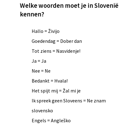
Welke woorden moet je in Slovenië
kennen?
Hallo = Živijo
Goedendag = Dober dan
Tot ziens = Nasvidenje!
Ja = Ja
Nee = Ne
Bedankt = Hvala!
Het spijt mij = Žal mi je
Ik spreek geen Sloveens = Ne znam
slovensko
Engels =
Angleško